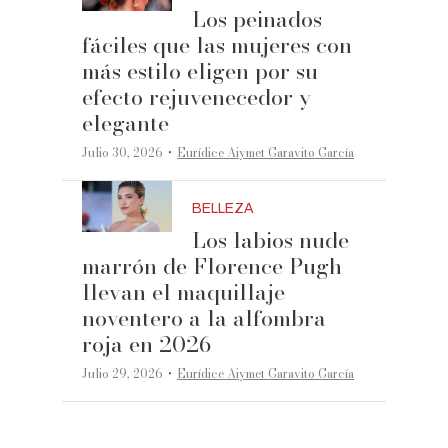
Los peinados
fáciles que las mujeres con
más estilo eligen por su
efecto rejuvenecedor y
elegante
·
Julio 30, 2026
Eurídice Aiymet Garavito García
BELLEZA
Los labios nude
marrón de Florence Pugh
llevan el maquillaje
noventero a la alfombra
roja en 2026
·
Julio 29, 2026
Eurídice Aiymet Garavito García