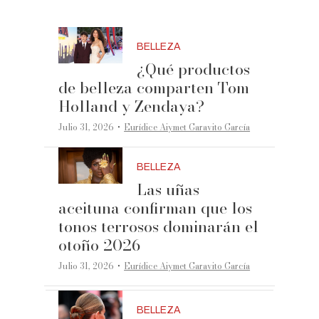
BELLEZA
¿Qué productos
de belleza comparten Tom
Holland y Zendaya?
·
Julio 31, 2026
Eurídice Aiymet Garavito García
BELLEZA
Las uñas
aceituna confirman que los
tonos terrosos dominarán el
otoño 2026
·
Julio 31, 2026
Eurídice Aiymet Garavito García
BELLEZA