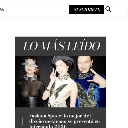
SUSCRÍBETE
DA
Mostrar
búsqueda
LO MÁS LEÍDO
Fashion Space: lo mejor del
diseño mexicano se presentó en
Intermoda 2026