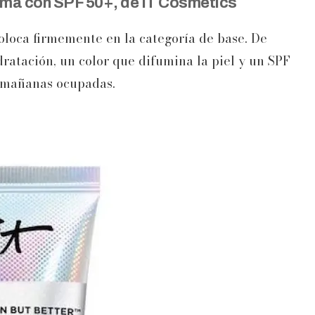
ema con SPF 50+, de IT Cosmetics
oloca firmemente en la categoría de base. De
ratación, un color que difumina la piel y un SPF
s mañanas ocupadas.