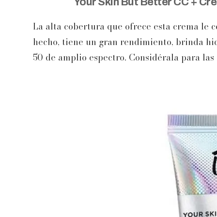
Your Skin But Better CC + Cr
La alta cobertura que ofrece esta crema le c
hecho, tiene un gran rendimiento, brinda hid
50 de amplio espectro. Considérala para la