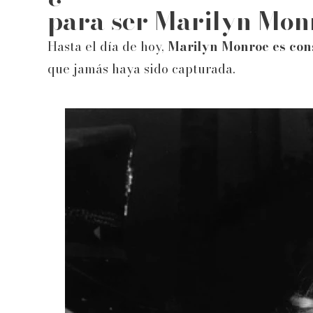
para ser Marilyn Mon
Hasta el día de hoy,
Marilyn Monroe es con
que jamás haya sido capturada.