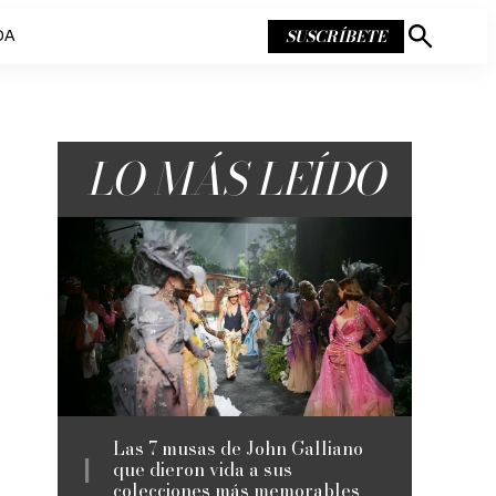
SUSCRÍBETE
DA
Mostrar
búsqueda
LO MÁS LEÍDO
Las 7 musas de John Galliano
que dieron vida a sus
colecciones más memorables