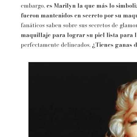
embargo,
es Marilyn la que más lo simboli
fueron mantenidos en secreto por su maqu
fanáticos saben sobre sus secretos de glamou
maquillaje para lograr su piel lista para 
perfectamente delineados.
¿Tienes ganas d