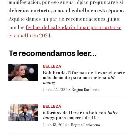
manifestación, por eso suena lógico preguntarse si
deberías cortarte, o no, el cabello en esta época.
Aquí te damos un par de recomendaciones, junto
con las
fechas del calendario lunar para cortarse
el cabello en 2024
.
Te recomendamos leer...
BELLEZA
Bob Prada, 5 formas de llevar el corte
más diminuto para una melena
old
money
·
Junio 22, 2024
Regina Barberena
BELLEZA
6 formas de llevar un bob con
baby
bangs
para mujeres de 40+
·
Junio 18, 2024
Regina Barberena