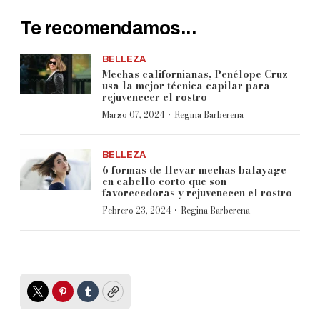
Te recomendamos...
BELLEZA
Mechas californianas, Penélope Cruz
usa la mejor técnica capilar para
rejuvenecer el rostro
·
Marzo 07, 2024
Regina Barberena
BELLEZA
6 formas de llevar mechas balayage
en cabello corto que son
favorecedoras y rejuvenecen el rostro
·
Febrero 23, 2024
Regina Barberena
Twitter
Pinterest
Tumblr
Copy