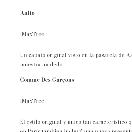
Aalto
IMaxTree
Un zapato original visto en la pasarela de A
muestra un dedo.
Comme Des Garçons
IMaxTree
El estilo original y único tan característi
en París también incluyó una nueva present