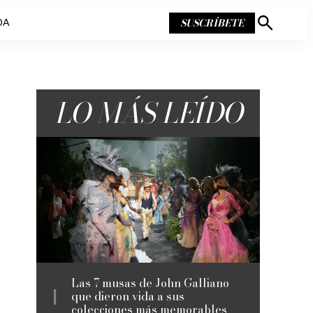
SUSCRÍBETE
DA
Mostrar
búsqueda
LO MÁS LEÍDO
Las 7 musas de John Galliano
que dieron vida a sus
colecciones más memorables