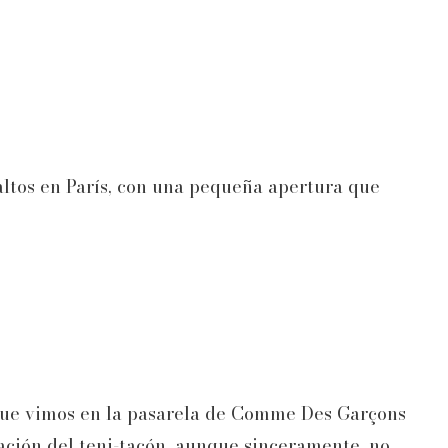
altos en París, con una pequeña apertura que
co que vimos en la pasarela de Comme Des Garçons
ación del teni-tacón, aunque sinceramente, no