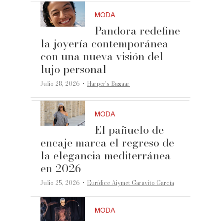
MODA
Pandora redefine
la joyería contemporánea
con una nueva visión del
lujo personal
·
Julio 28, 2026
Harper’s Bazaar
MODA
El pañuelo de
encaje marca el regreso de
la elegancia mediterránea
en 2026
·
Julio 25, 2026
Eurídice Aiymet Garavito García
MODA