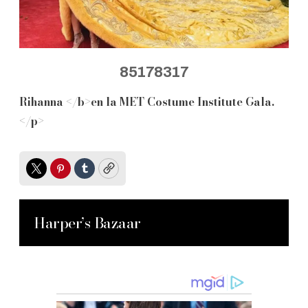
85178317
Rihanna </b>en la MET Costume Institute Gala.
</p>
Twitter
Pinterest
Tumblr
Copy
Harper’s Bazaar