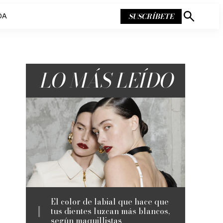
SUSCRÍBETE
DA
Mostrar
búsqueda
LO MÁS LEÍDO
El color de labial que hace que
tus dientes luzcan más blancos,
según maquillistas