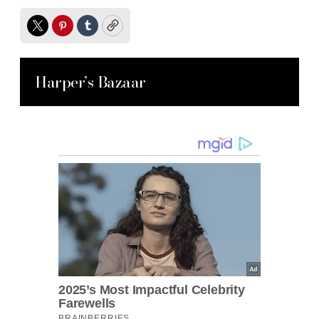
Twitter
Pinterest
Tumblr
Copy
Harper’s Bazaar