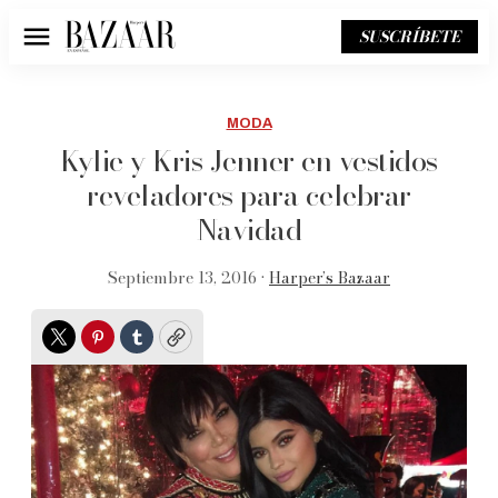
SUSCRÍBETE
Menú
MODA
Kylie y Kris Jenner en vestidos
reveladores para celebrar
Navidad
Septiembre 13, 2016 •
Harper’s Bazaar
Twitter
Pinterest
Tumblr
Copy