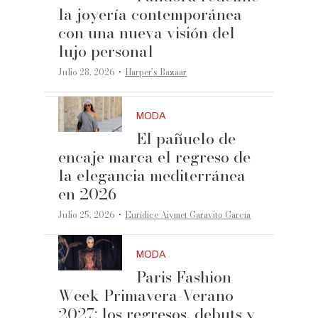
la joyería contemporánea
con una nueva visión del
lujo personal
·
Julio 28, 2026
Harper’s Bazaar
MODA
El pañuelo de
encaje marca el regreso de
la elegancia mediterránea
en 2026
·
Julio 25, 2026
Eurídice Aiymet Garavito García
MODA
Paris Fashion
Week Primavera-Verano
2027: los regresos, debuts y