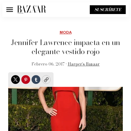
SUSCRÍBETE
Menú
MODA
Jennifer Lawrence impacta en un
elegante vestido rojo
Febrero 06, 2017 •
Harper’s Bazaar
Twitter
Pinterest
Tumblr
Copy