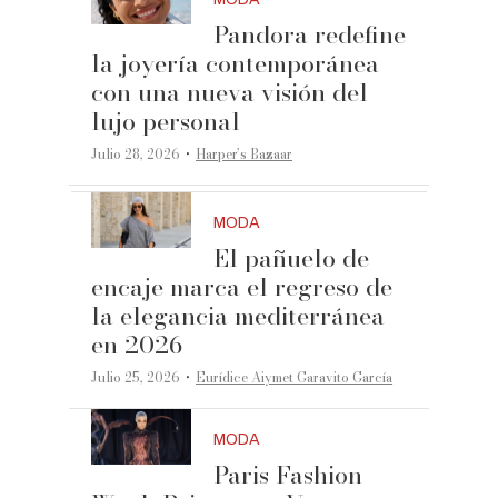
Pandora redefine
la joyería contemporánea
con una nueva visión del
lujo personal
·
Julio 28, 2026
Harper’s Bazaar
MODA
El pañuelo de
encaje marca el regreso de
la elegancia mediterránea
en 2026
·
Julio 25, 2026
Eurídice Aiymet Garavito García
MODA
Paris Fashion