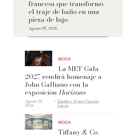
francesa que transformó
el traje de baño en una
pieza de lujo
Agosto 05, 2026
MODA
La MET Gala
2027 rendirá homenaje a
John Galliano con la
exposición
Horizons
·
Agosto 01,
Eurídice Aiymet Garavito
2026
García
MODA
Tiffany & Co.