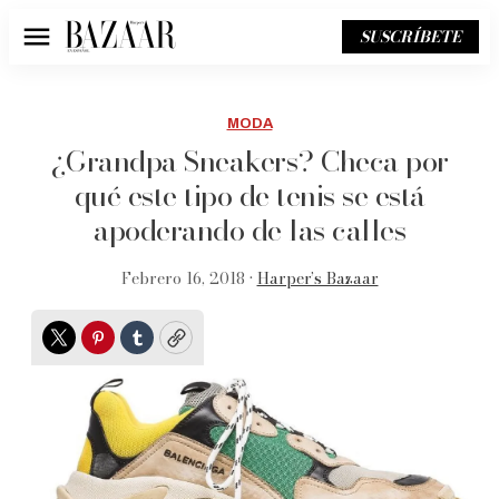
SUSCRÍBETE
Menú
MODA
¿Grandpa Sneakers? Checa por
qué este tipo de tenis se está
apoderando de las calles
Febrero 16, 2018 •
Harper’s Bazaar
Twitter
Pinterest
Tumblr
Copy