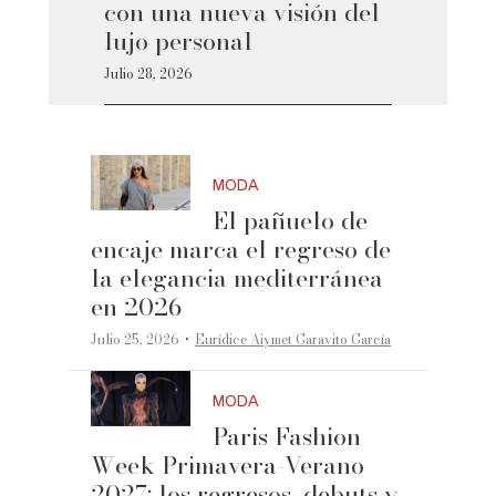
con una nueva visión del
lujo personal
Julio 28, 2026
MODA
El pañuelo de
encaje marca el regreso de
la elegancia mediterránea
en 2026
·
Julio 25, 2026
Eurídice Aiymet Garavito García
MODA
Paris Fashion
Week Primavera-Verano
2027: los regresos, debuts y