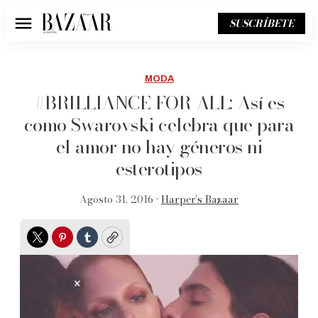
SUSCRÍBETE
Menú
MODA
#BRILLIANCE FOR ALL: Así es
como Swarovski celebra que para
el amor no hay géneros ni
esterotipos
Agosto 31, 2016 •
Harper’s Bazaar
Twitter
Pinterest
Tumblr
Copy