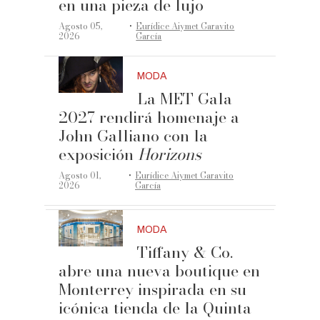
en una pieza de lujo
·
Agosto 05,
Eurídice Aiymet Garavito
2026
García
MODA
La MET Gala
2027 rendirá homenaje a
John Galliano con la
exposición
Horizons
·
Agosto 01,
Eurídice Aiymet Garavito
2026
García
MODA
Tiffany & Co.
abre una nueva boutique en
Monterrey inspirada en su
icónica tienda de la Quinta