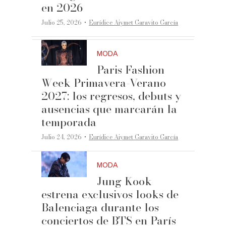
en 2026
·
Julio 25, 2026
Eurídice Aiymet Garavito García
MODA
Paris Fashion
Week Primavera-Verano
2027: los regresos, debuts y
ausencias que marcarán la
temporada
·
Julio 24, 2026
Eurídice Aiymet Garavito García
MODA
Jung Kook
estrena exclusivos looks de
Balenciaga durante los
conciertos de BTS en París