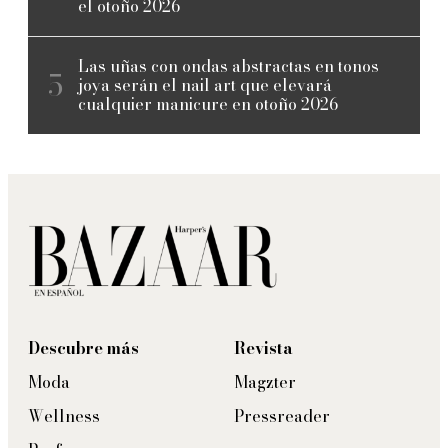
el otoño 2026
Las uñas con ondas abstractas en tonos
joya serán el nail art que elevará
cualquier manicure en otoño 2026
Descubre más
Revista
Moda
Magzter
Wellness
Pressreader