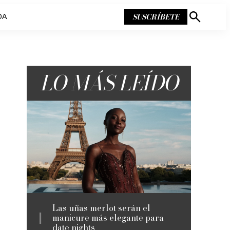
SUSCRÍBETE
DA
Mostrar
búsqueda
LO MÁS LEÍDO
Las uñas merlot serán el
manicure más elegante para
date nights