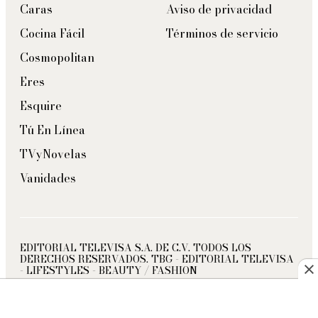
Caras
Aviso de privacidad
Cocina Fácil
Términos de servicio
Cosmopolitan
Eres
Esquire
Tú En Línea
TVyNovelas
Vanidades
EDITORIAL TELEVISA S.A. DE C.V. TODOS LOS
DERECHOS RESERVADOS. TBG - EDITORIAL TELEVISA
- LIFESTYLES - BEAUTY / FASHION
twitter
instagram
facebook
tiktok
pinterest