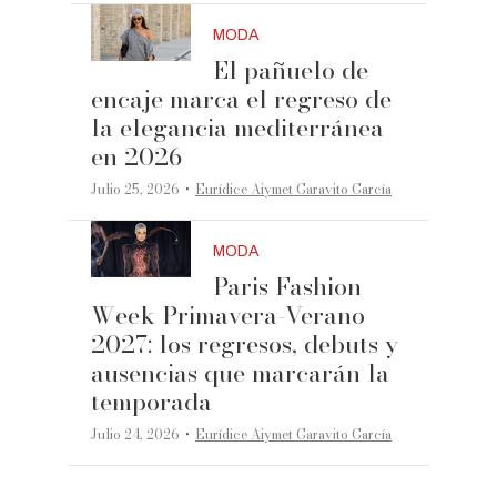
MODA
El pañuelo de
encaje marca el regreso de
la elegancia mediterránea
en 2026
·
Julio 25, 2026
Eurídice Aiymet Garavito García
MODA
Paris Fashion
Week Primavera-Verano
2027: los regresos, debuts y
ausencias que marcarán la
temporada
·
Julio 24, 2026
Eurídice Aiymet Garavito García