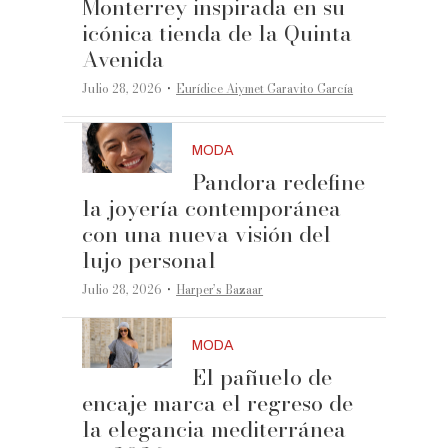
Monterrey inspirada en su
icónica tienda de la Quinta
Avenida
·
Julio 28, 2026
Eurídice Aiymet Garavito García
MODA
Pandora redefine
la joyería contemporánea
con una nueva visión del
lujo personal
·
Julio 28, 2026
Harper’s Bazaar
MODA
El pañuelo de
encaje marca el regreso de
la elegancia mediterránea