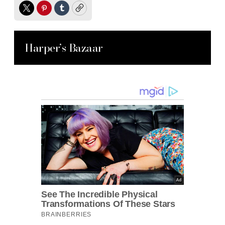
Twitter
Pinterest
Tumblr
Copy
Harper’s Bazaar