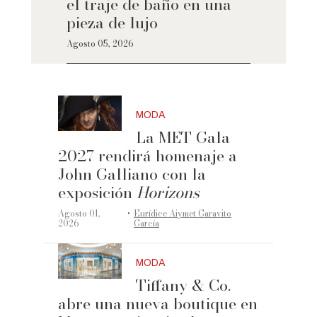
el traje de baño en una
pieza de lujo
Agosto 05, 2026
MODA
La MET Gala
2027 rendirá homenaje a
John Galliano con la
exposición
Horizons
·
Agosto 01,
Eurídice Aiymet Garavito
2026
García
MODA
Tiffany & Co.
abre una nueva boutique en