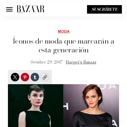
SUSCRÍBETE
Menú
MODA
Íconos de moda que marcarán a
esta generación
Octubre 29, 2017 •
Harper’s Bazaar
Twitter
Pinterest
Tumblr
Copy