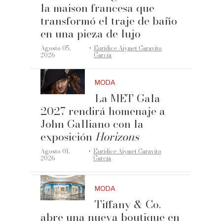
la maison francesa que
transformó el traje de baño
en una pieza de lujo
·
Agosto 05,
Eurídice Aiymet Garavito
2026
García
MODA
La MET Gala
2027 rendirá homenaje a
John Galliano con la
exposición
Horizons
·
Agosto 01,
Eurídice Aiymet Garavito
2026
García
MODA
Tiffany & Co.
abre una nueva boutique en