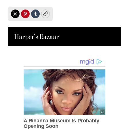
Twitter
Pinterest
Tumblr
Copy
Harper’s Bazaar