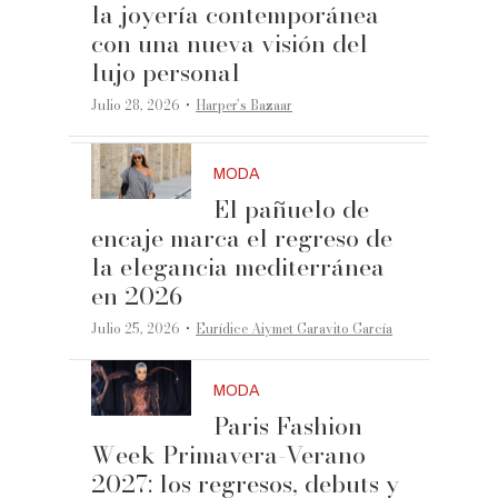
la joyería contemporánea
con una nueva visión del
lujo personal
·
Julio 28, 2026
Harper’s Bazaar
MODA
El pañuelo de
encaje marca el regreso de
la elegancia mediterránea
en 2026
·
Julio 25, 2026
Eurídice Aiymet Garavito García
MODA
Paris Fashion
Week Primavera-Verano
2027: los regresos, debuts y