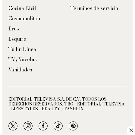
Cocina Fácil
Términos de servicio
Cosmopolitan
Eres
Esquire
Tú En Línea
TVyNovelas
Vanidades
EDITORIAL TELEVISA S.A. DE C.V. TODOS LOS
DERECHOS RESERVADOS. TBG - EDITORIAL TELEVISA
- LIFESTYLES - BEAUTY / FASHION
twitter
instagram
facebook
tiktok
pinterest