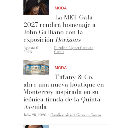
MODA
La MET Gala
2027 rendirá homenaje a
John Galliano con la
exposición
Horizons
·
Agosto 01,
Eurídice Aiymet Garavito
2026
García
MODA
Tiffany & Co.
abre una nueva boutique en
Monterrey inspirada en su
icónica tienda de la Quinta
Avenida
·
Julio 28, 2026
Eurídice Aiymet Garavito García