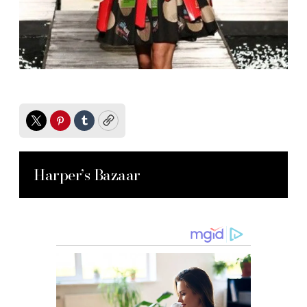
Twitter
Pinterest
Tumblr
Copy
Harper’s Bazaar