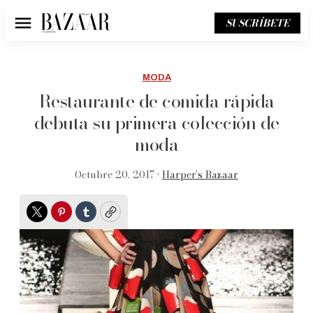
SUSCRÍBETE
Menú
MODA
Restaurante de comida rápida
debuta su primera colección de
moda
Octubre 20, 2017 •
Harper’s Bazaar
Twitter
Pinterest
Tumblr
Copy