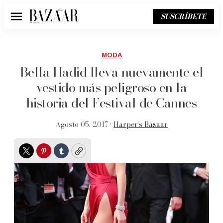
SUSCRÍBETE
Menú
MODA
Bella Hadid lleva nuevamente el
vestido más peligroso en la
historia del Festival de Cannes
Agosto 05, 2017 •
Harper’s Bazaar
Twitter
Pinterest
Tumblr
Copy