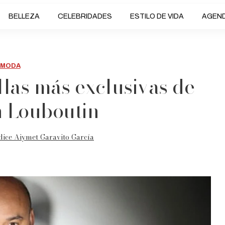
BELLEZA
CELEBRIDADES
ESTILO DE VIDA
AGEN
MODA
illas más exclusivas de
n Louboutin
dice Aiymet Garavito García