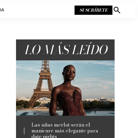
SUSCRÍBETE
DA
Mostrar
búsqueda
LO MÁS LEÍDO
Las uñas merlot serán el
manicure más elegante para
date nights