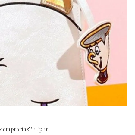
as comprarías? </p>n