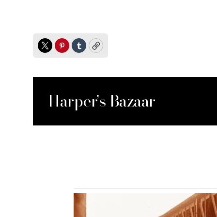
Twitter
Pinterest
Tumblr
Copy
Harper’s Bazaar