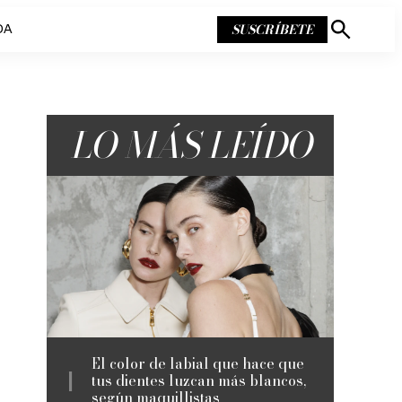
SUSCRÍBETE
DA
Mostrar
búsqueda
LO MÁS LEÍDO
El color de labial que hace que
tus dientes luzcan más blancos,
según maquillistas