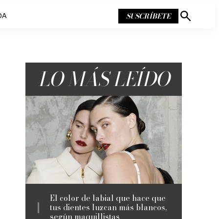
SUSCRÍBETE
DA
Mostrar
búsqueda
LO MÁS LEÍDO
El color de labial que hace que
tus dientes luzcan más blancos,
según maquillistas