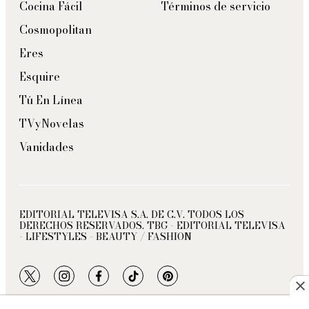
Cocina Fácil
Términos de servicio
Cosmopolitan
Eres
Esquire
Tú En Línea
TVyNovelas
Vanidades
EDITORIAL TELEVISA S.A. DE C.V. TODOS LOS
DERECHOS RESERVADOS. TBG - EDITORIAL TELEVISA
- LIFESTYLES - BEAUTY / FASHION
twitter
instagram
facebook
tiktok
pinterest