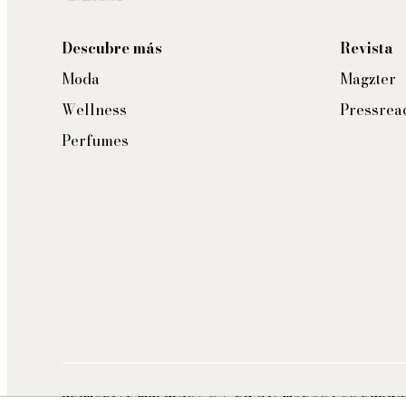
Descubre más
Revista
Moda
Magzter
Wellness
Pressrea
Perfumes
EDITORIAL TELEVISA S.A. DE C.V. TODOS LOS DERE