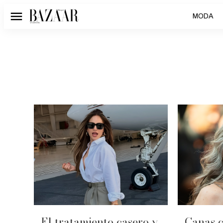
MODA
Menú
El tratamiento casero y
Canas c