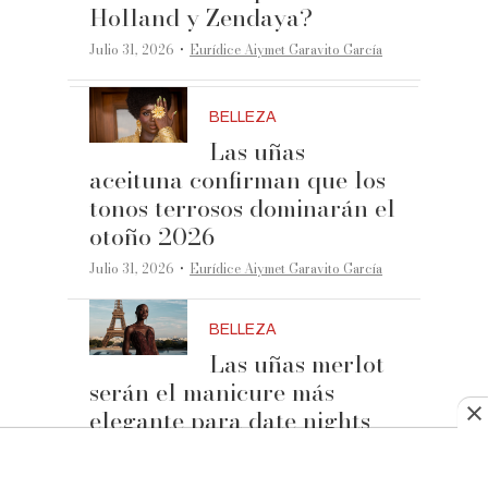
Holland y Zendaya?
·
Julio 31, 2026
Eurídice Aiymet Garavito García
BELLEZA
Las uñas
aceituna confirman que los
tonos terrosos dominarán el
otoño 2026
·
Julio 31, 2026
Eurídice Aiymet Garavito García
BELLEZA
Las uñas merlot
serán el manicure más
elegante para date nights
·
Julio 30, 2026
Eurídice Aiymet Garavito García