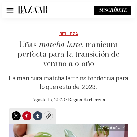
SUSCRÍBETE
Menú
BELLEZA
Uñas
matcha latte,
manicura
perfecta para la transición de
verano a otoño
La manicura matcha latte es tendencia para
lo que resta del 2023.
Agosto 15, 2023 •
Regina Barberena
Twitter
Pinterest
Tumblr
Copy
@MYUBEAUTY