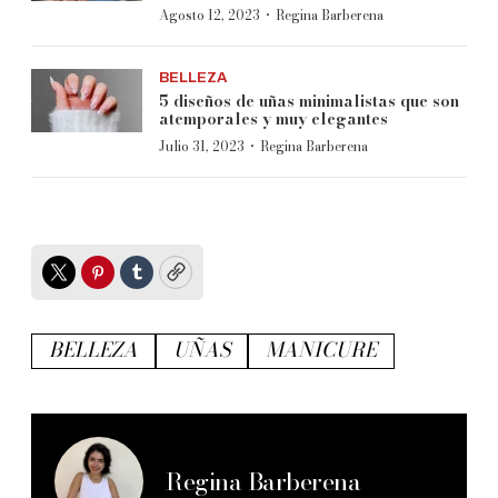
·
Agosto 12, 2023
Regina Barberena
BELLEZA
5 diseños de uñas minimalistas que son
atemporales y muy elegantes
·
Julio 31, 2023
Regina Barberena
Twitter
Pinterest
Tumblr
Copy
BELLEZA
UÑAS
MANICURE
Regina Barberena