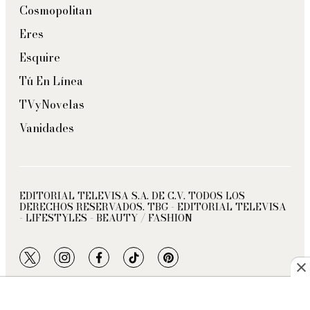
Cosmopolitan
Eres
Esquire
Tú En Línea
TVyNovelas
Vanidades
EDITORIAL TELEVISA S.A. DE C.V. TODOS LOS
DERECHOS RESERVADOS. TBG - EDITORIAL TELEVISA
- LIFESTYLES - BEAUTY / FASHION
twitter
instagram
facebook
tiktok
pinterest