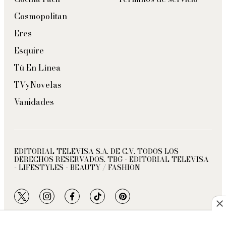
Cosmopolitan
Eres
Esquire
Tú En Línea
TVyNovelas
Vanidades
EDITORIAL TELEVISA S.A. DE C.V. TODOS LOS
DERECHOS RESERVADOS. TBG - EDITORIAL TELEVISA
- LIFESTYLES - BEAUTY / FASHION
twitter
instagram
facebook
tiktok
pinterest