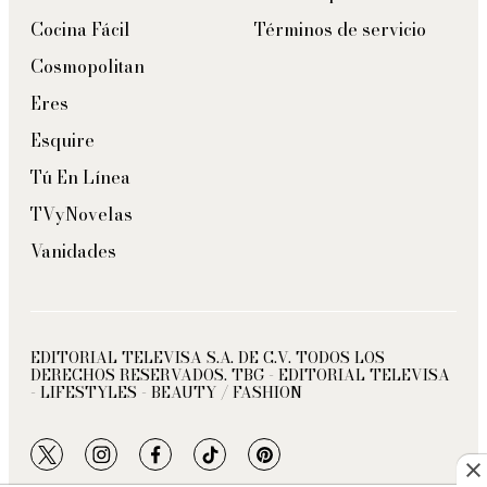
Cocina Fácil
Términos de servicio
Cosmopolitan
Eres
Esquire
Tú En Línea
TVyNovelas
Vanidades
EDITORIAL TELEVISA S.A. DE C.V. TODOS LOS
DERECHOS RESERVADOS. TBG - EDITORIAL TELEVISA
- LIFESTYLES - BEAUTY / FASHION
twitter
instagram
facebook
tiktok
pinterest