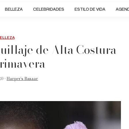
BELLEZA
CELEBRIDADES
ESTILO DE VIDA
AGEN
ELLEZA
uillaje de Alta Costura
Primavera
20 •
Harper’s Bazaar