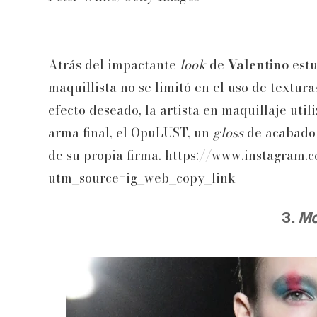
Atrás del impactante
look
de
Valentino
estu
maquillista no se limitó en el uso de texturas
efecto deseado, la artista en maquillaje util
arma final, el OpuLUST, un
gloss
de acabado 
de su propia firma. https://www.instagram
utm_source=ig_web_copy_link
3.
M