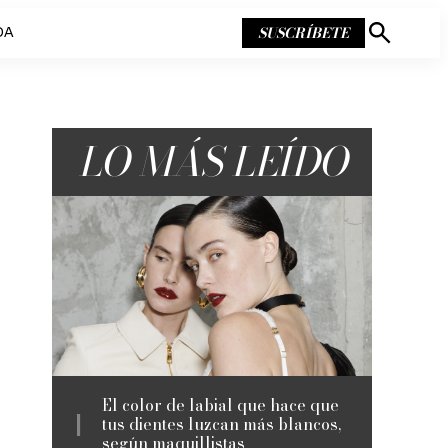
SUSCRÍBETE
DA
Mostrar
búsqueda
LO MÁS LEÍDO
El color de labial que hace que
tus dientes luzcan más blancos,
según maquillistas