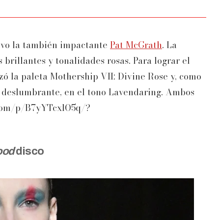
vo la también impactante
Pat McGrath
. La
 brillantes y tonalidades rosas. Para lograr el
izó la paleta Mothership VII: Divine Rose y, como
deslumbrante, en el tono Lavendaring. Ambos
.com/p/B7yYTcxlO5q/?
ood
disco