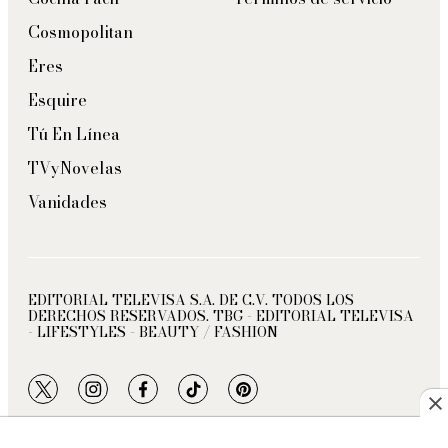
Cosmopolitan
Eres
Esquire
Tú En Línea
TVyNovelas
Vanidades
EDITORIAL TELEVISA S.A. DE C.V. TODOS LOS
DERECHOS RESERVADOS. TBG - EDITORIAL TELEVISA
- LIFESTYLES - BEAUTY / FASHION
twitter
instagram
facebook
tiktok
pinterest