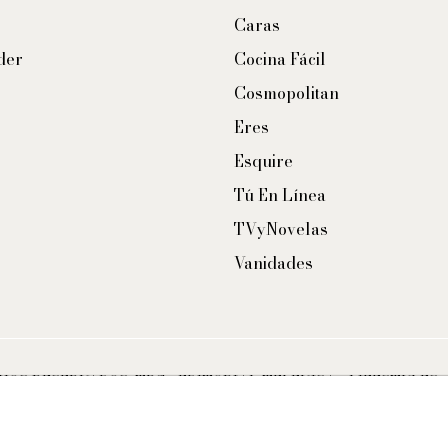
Caras
der
Cocina Fácil
Cosmopolitan
Eres
Esquire
Tú En Línea
TVyNovelas
Vanidades
CHOS RESERVADOS. TBG - EDITORIAL TELEVISA - LIFESTYLES 