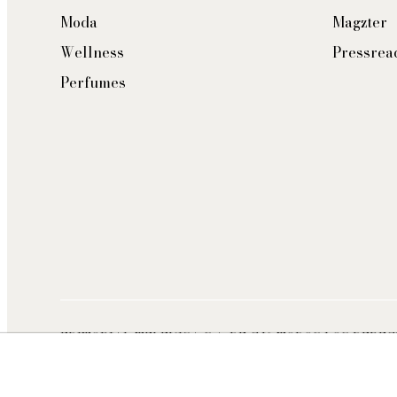
Moda
Magzter
Wellness
Pressrea
Perfumes
EDITORIAL TELEVISA S.A. DE C.V. TODOS LOS DERE