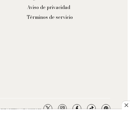
Aviso de privacidad
Términos de servicio
twitter
instagram
facebook
tiktok
pinterest
- BEAUTY / FASHION