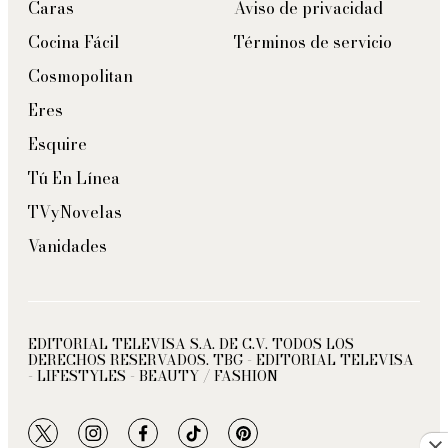
Caras
Aviso de privacidad
Cocina Fácil
Términos de servicio
Cosmopolitan
Eres
Esquire
Tú En Línea
TVyNovelas
Vanidades
EDITORIAL TELEVISA S.A. DE C.V. TODOS LOS
DERECHOS RESERVADOS. TBG - EDITORIAL TELEVISA
- LIFESTYLES - BEAUTY / FASHION
twitter
instagram
facebook
tiktok
pinterest