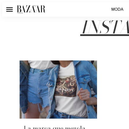
MODA
Menú
INST
La marca que mezcla