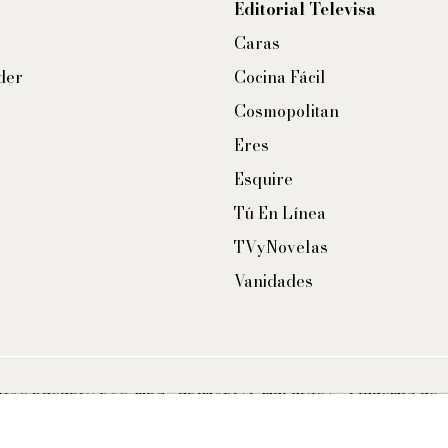
Editorial Televisa
Caras
der
Cocina Fácil
Cosmopolitan
Eres
Esquire
Tú En Línea
TVyNovelas
Vanidades
CHOS RESERVADOS. TBG - EDITORIAL TELEVISA - LIFESTYLES 