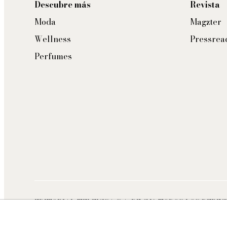
Descubre más
Revista
Moda
Magzter
Wellness
Pressrea
Perfumes
EDITORIAL TELEVISA S.A. DE C.V. TODOS LOS DERE