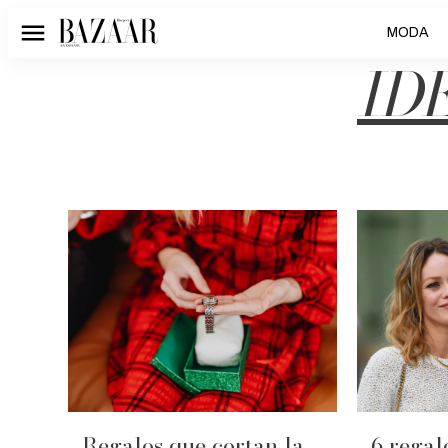
MODA
Menú
ID
Regalos que cortan la
6 regal