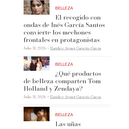
BELLEZA
El recogido con
ondas de Inés García Santos
convierte los mechones
frontales en protagonistas
·
Julio 31, 2026
Eurídice Aiymet Garavito García
BELLEZA
¿Qué productos
de belleza comparten Tom
Holland y Zendaya?
·
Julio 31, 2026
Eurídice Aiymet Garavito García
BELLEZA
Las uñas