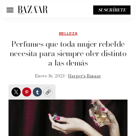
SUSCRÍBETE
Menú
BELLEZA
Perfumes que toda mujer rebelde
necesita para siempre oler distinto
a las demás
Enero 16, 2021 •
Harper’s Bazaar
Twitter
Pinterest
Tumblr
Copy