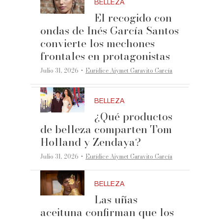
BELLEZA
El recogido con
ondas de Inés García Santos
convierte los mechones
frontales en protagonistas
·
Julio 31, 2026
Eurídice Aiymet Garavito García
BELLEZA
¿Qué productos
de belleza comparten Tom
Holland y Zendaya?
·
Julio 31, 2026
Eurídice Aiymet Garavito García
BELLEZA
Las uñas
aceituna confirman que los