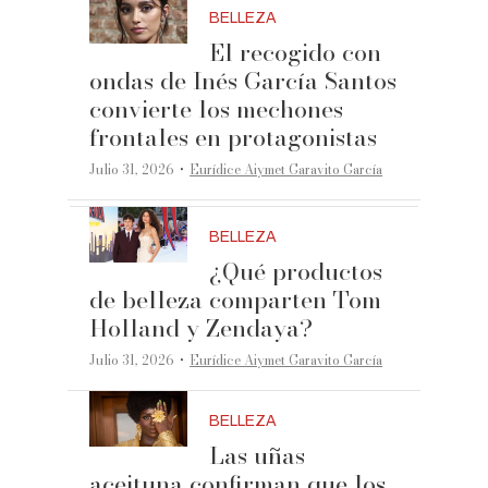
BELLEZA
El recogido con
ondas de Inés García Santos
convierte los mechones
frontales en protagonistas
·
Julio 31, 2026
Eurídice Aiymet Garavito García
BELLEZA
¿Qué productos
de belleza comparten Tom
Holland y Zendaya?
·
Julio 31, 2026
Eurídice Aiymet Garavito García
BELLEZA
Las uñas
aceituna confirman que los