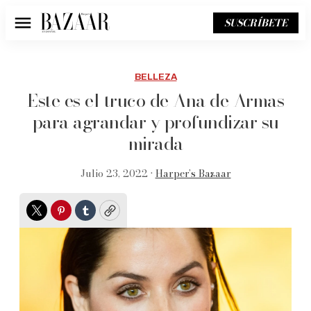
SUSCRÍBETE
Menú
BELLEZA
Este es el truco de Ana de Armas
para agrandar y profundizar su
mirada
Julio 23, 2022 •
Harper’s Bazaar
Twitter
Pinterest
Tumblr
Copy