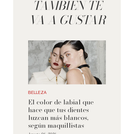
TAMBIÉN TE
VA A GUSTAR
BELLEZA
El color de labial que
hace que tus dientes
luzcan más blancos,
según maquillistas