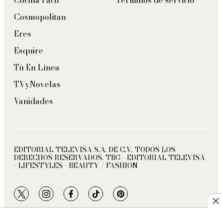
Cocina Fácil
Términos de servicio
Cosmopolitan
Eres
Esquire
Tú En Línea
TVyNovelas
Vanidades
EDITORIAL TELEVISA S.A. DE C.V. TODOS LOS
DERECHOS RESERVADOS. TBG - EDITORIAL TELEVISA
- LIFESTYLES - BEAUTY / FASHION
twitter
instagram
facebook
tiktok
pinterest