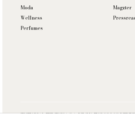
Moda
Magzter
Wellness
Pressrea
Perfumes
EDITORIAL TELEVISA S.A. DE C.V. TODOS LOS DERE