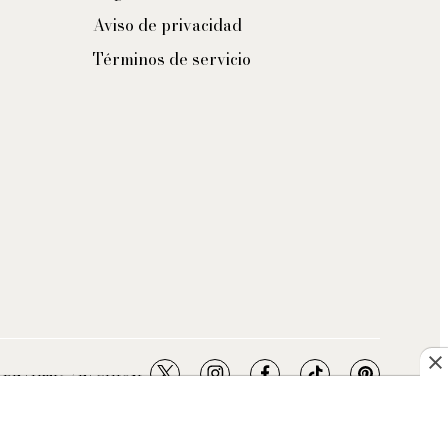
Aviso de privacidad
Términos de servicio
twitter
instagram
facebook
tiktok
pinterest
- BEAUTY / FASHION