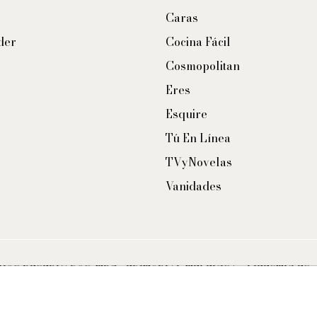
Caras
der
Cocina Fácil
Cosmopolitan
Eres
Esquire
Tú En Línea
TVyNovelas
Vanidades
CHOS RESERVADOS. TBG - EDITORIAL TELEVISA - LIFESTYLES 