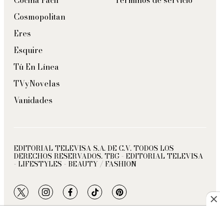
Cocina Fácil
Términos de servicio
Cosmopolitan
Eres
Esquire
Tú En Línea
TVyNovelas
Vanidades
EDITORIAL TELEVISA S.A. DE C.V. TODOS LOS
DERECHOS RESERVADOS. TBG - EDITORIAL TELEVISA
- LIFESTYLES - BEAUTY / FASHION
twitter
instagram
facebook
tiktok
pinterest