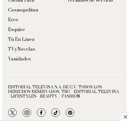
Cocina Fácil
Términos de servicio
Cosmopolitan
Eres
Esquire
Tú En Línea
TVyNovelas
Vanidades
EDITORIAL TELEVISA S.A. DE C.V. TODOS LOS
DERECHOS RESERVADOS. TBG - EDITORIAL TELEVISA
- LIFESTYLES - BEAUTY / FASHION
twitter
instagram
facebook
tiktok
pinterest