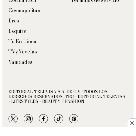
Cocina Fácil
Términos de servicio
Cosmopolitan
Eres
Esquire
Tú En Línea
TVyNovelas
Vanidades
EDITORIAL TELEVISA S.A. DE C.V. TODOS LOS
DERECHOS RESERVADOS. TBG - EDITORIAL TELEVISA
- LIFESTYLES - BEAUTY / FASHION
twitter
instagram
facebook
tiktok
pinterest