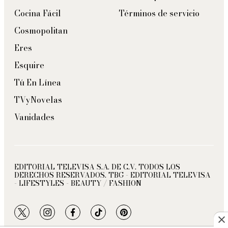
Cocina Fácil
Términos de servicio
Cosmopolitan
Eres
Esquire
Tú En Línea
TVyNovelas
Vanidades
EDITORIAL TELEVISA S.A. DE C.V. TODOS LOS
DERECHOS RESERVADOS. TBG - EDITORIAL TELEVISA
- LIFESTYLES - BEAUTY / FASHION
twitter
instagram
facebook
tiktok
pinterest