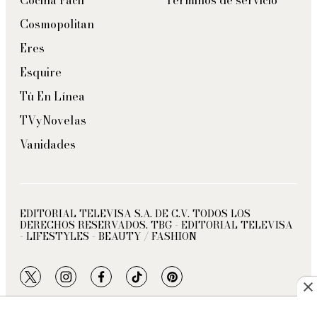
Cocina Fácil
Términos de servicio
Cosmopolitan
Eres
Esquire
Tú En Línea
TVyNovelas
Vanidades
EDITORIAL TELEVISA S.A. DE C.V. TODOS LOS
DERECHOS RESERVADOS. TBG - EDITORIAL TELEVISA
- LIFESTYLES - BEAUTY / FASHION
twitter
instagram
facebook
tiktok
pinterest