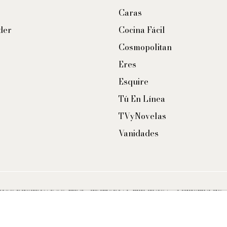
Caras
der
Cocina Fácil
Cosmopolitan
Eres
Esquire
Tú En Línea
TVyNovelas
Vanidades
CHOS RESERVADOS. TBG - EDITORIAL TELEVISA - LIFESTYLES 