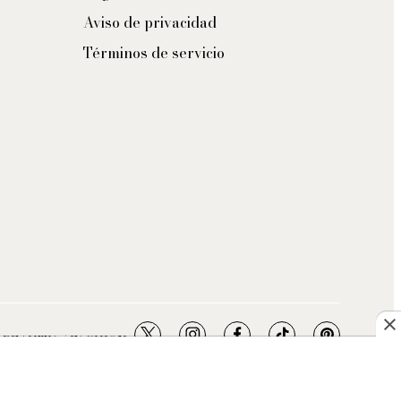
Aviso de privacidad
Términos de servicio
twitter
instagram
facebook
tiktok
pinterest
- BEAUTY / FASHION