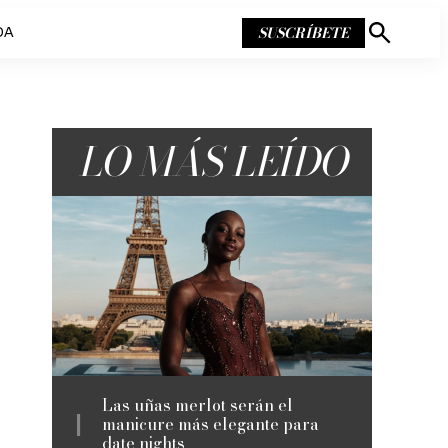
SUSCRÍBETE
DA
Mostrar
búsqueda
LO MÁS LEÍDO
Las uñas merlot serán el
manicure más elegante para
date nights